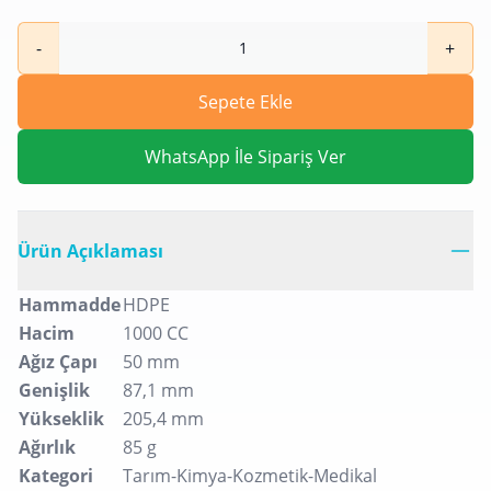
-
+
Sepete Ekle
WhatsApp İle Sipariş Ver
Ürün Açıklaması
Hammadde
HDPE
Hacim
1000 CC
Ağız Çapı
50 mm
Genişlik
87,1 mm
Yükseklik
205,4 mm
Ağırlık
85 g
Kategori
Tarım-Kimya-Kozmetik-Medikal