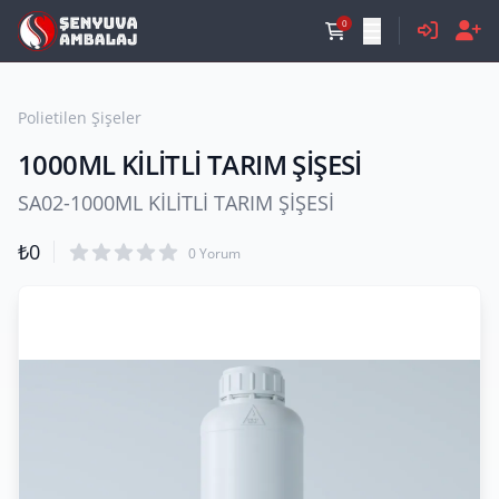
0
Polietilen Şişeler
1000ML KİLİTLİ TARIM ŞİŞESİ
SA02-1000ML KİLİTLİ TARIM ŞİŞESİ
Ürün Bilgileri
₺0
Ürün Yorumları
0 Yorum
5 Üzerinden 0